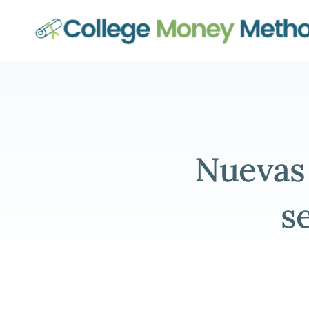
Método del dinero para la 
Nuevas 
s