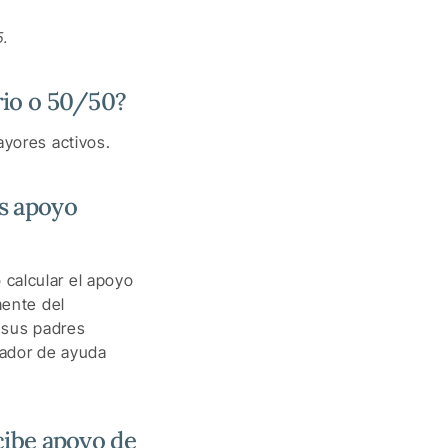
5.
rio o 50/50?
ayores activos.
s apoyo
calcular el apoyo
mente del
e sus padres
rador de ayuda
cibe apoyo de