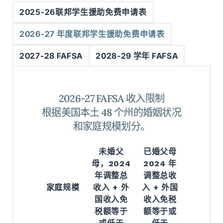
2025-26联邦学生援助免费申请表
2026-27 年度联邦学生援助免费申请表
2027-28 FAFSA
2028-29 学年 FAFSA
2025-26 FAFSA 收入限制
2026-27 FAFSA 收入限制
美国本土 48 个州按婚姻状况和家
根据美国本土 48 个州的婚姻状况
和家庭规模划分。
庭规模划分
2023 年
未婚父
已婚父母
2023 年
母，2024
调整总收
2024 年
调整总收
入等于或
年调整总
入等于或
调整总收
家庭规模
家庭规模
收入 + 外
低于以下
入 + 外国
低于以下
水平的未
国收入免
水平的已
收入免税
税额等于
婚父母
额等于或
婚父母