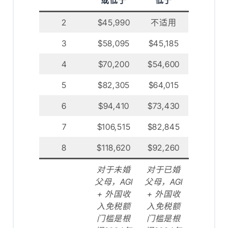
或低于
低于
2
$44,370
不适用
2
$45,990
不适用
3
$55,935
$43,505
3
$58,095
$45,185
4
$67,500
$52,500
4
$70,200
$54,600
5
$79,065
$61,495
5
$82,305
$64,015
6
$90,630
$70,490
6
$94,410
$73,430
7
$102,195
$79,485
7
$106,515
$82,845
8
$113,760
$88,480
8
$118,620
$92,260
对于未婚
对于已婚
父母，AGI
对于未婚
父母，AGI
对于已婚
父母，AGI
门槛基于
父母，AGI
门槛基于
2023 年联
+ 外国收
2023 年联
+ 外国收
邦贫困线
入免税额
邦贫困线
入免税额
的 225%，
门槛是根
的 175%，
门槛是根