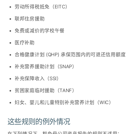
7
$109,463
$85,138
劳动所得税抵免（EITC）
6
$99,810
$77,630
8
$121,838
$94,763
联邦住房援助
7
$112,613
$87,588
对于未婚
对于已婚
免费或减价的学校午餐
父母，AGI
父母，AGI
8
$125,370
$97,510
+ 外国收
+ 外国收
医疗补助
入免税额
入免税额
对于未婚
对于已婚
合格健康计划 (QHP) 承保范围内的可退还信用额度
门槛是根
门槛是根
父母，AGI
父母，AGI
据2025年
据2025年
+ 外国收
+ 外国收
补充营养援助计划（SNAP）
联邦贫困
联邦贫困
入免税额
入免税额
线的
线的
补充保障收入（SSI）
阈值是根
阈值是根
225%，考
175%，考
据 2026
据 2026
贫困家庭临时援助（TANF）
虑到家庭
虑到家庭
年联邦贫
年联邦贫
规模。
规模。
困线的
困线的
妇女、婴儿和儿童特别补充营养计划（WIC）
225% 计算
175% 计算
的，并考
的，并考
这些规则的例外情况
提示：您的调整后总收入可以在您的个
虑了家庭
虑了家庭
人纳税申报表 1040 第 11 行中找到，而
规模。.
规模。.
在下列情况下，豁免母公司资产报告的规则不适用：