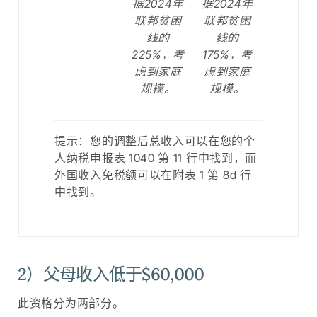
据2024年
并考虑到
据2024年
并考虑到
家庭规模
联邦贫困
.
家庭规模
联邦贫困
.
线的
线的
225%，考
175%，考
虑到家庭
虑到家庭
提示：您的调整后总收入可以在您的个
规模。
规模。
人纳税申报表 1040 第 11 行中找到。
提示：您的调整后总收入可以在您的个
人纳税申报表 1040 第 11 行中找到，而
外国收入免税额可以在附表 1 第 8d 行
中找到。
2）父母收入低于$60,000
2028-29学年FAFSA收入限制
2027-28 FAFSA 收入限制
美国本土 48 个州按婚姻状况和家
此资格分为两部分。
美国本土 48 个州按婚姻状况和