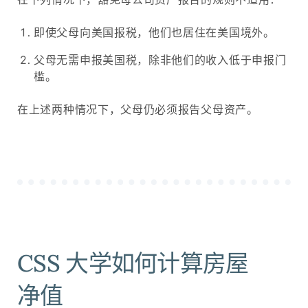
外国收入免税额可以在附表 1 第 8d 行
中找到。
即使父母向美国报税，他们也居住在美国境外。
提示：您的调整后总收入可以在您的个
人纳税申报表 1040 第 11 行中找到，而
父母无需申报美国税，除非他们的收入低于申报门
外国收入免税额可以在附表 1 第 8d 行
槛。
中找到。
在上述两种情况下，父母仍必须报告父母资产。
CSS 大学如何计算房屋
净值