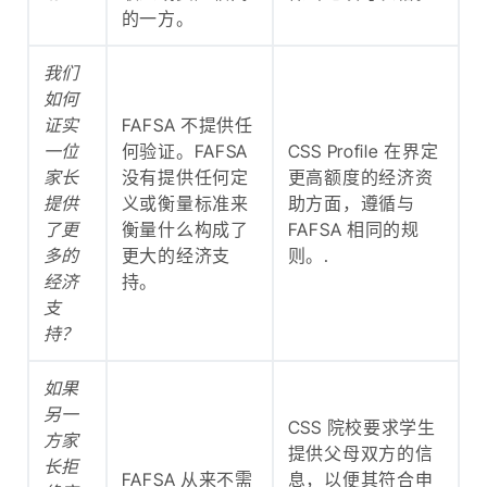
的一方。
我们
如何
证实
FAFSA 不提供任
一位
何验证。FAFSA
CSS Profile 在界定
家长
没有提供任何定
更高额度的经济资
提供
义或衡量标准来
助方面，遵循与
了更
衡量什么构成了
FAFSA 相同的规
多的
更大的经济支
则。.
经济
持。
支
持？
如果
另一
CSS 院校要求学生
方家
提供父母双方的信
长拒
FAFSA 从来不需
息，以便其符合申