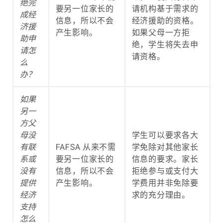
绝完
要另一位家长的
请机构基于需求的
成经
信息，所以不会
经济援助的资格。
济援
产生影响。
如果父母一方拒
助申
绝，学生将失去申
请怎
请资格。
么
办？
如果
另一
方父
母没
学生可以要求各大
有联
FAFSA 从来不需
学免除对其他家长
系或
要另一位家长的
信息的要求。家长
没有
信息，所以不会
拒绝参与或支付大
提供
产生影响。
学费用并非免除要
经济
求的充分理由。
支持
怎么