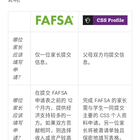
哪位
家长
应该
仅一位家长提交
父母双方均提交信
填写
信息。
息。
申
请？
在提交 FAFSA
哪位
申请表之前的 12
完成 FAFSA 的家长
家长
个月内，提供经
需与学生一同提交
应该
济支持较多的一
主要的 CSS 个人资
填写
方。如果双方贡
料申请。另一位家
申
献相同，则选择
长将被邀请单独且
请？
收入或资产较高
保密地填写表格。