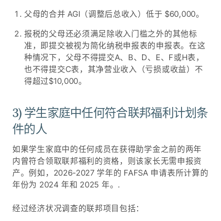
庭规模划分
家庭规模划分
父母的合并 AGI（调整后总收入）低于 $60,000。
未婚父
2026 年
报税的父母还必须满足除收入门槛之外的其他标
已婚父
已婚父
母，2025
调整后总
准，即提交被视为简化纳税申报表的申报表。在这
母，2025
母，2026
年调整总
收入
种情况下，父母不得提交A、B、D、E、F或H表，
年 AGI +
年调整后
家庭规模
收入 + 外
(AGI) 加
也不得提交C表，其净营业收入（亏损或收益）不
外国收入
总收入
国收入免
上外国收
得超过$10,000。
免税额等
家庭规模
(AGI) 加
税额等于
入免税额
于或低于
上外国收
或低于
等于或低
入免税额
3) 学生家庭中任何符合联邦福利计划条
于以下金
等于或低
2
$47,588
不适用
件的人
额的未婚
于
父母
3
$59,963
$46,638
如果学生家庭中的任何成员在获得助学金之前的两年
2
$48,690
不适用
内曾符合领取联邦福利的资格，则该家长无需申报资
4
$72,338
$56,263
产。例如，2026-2027 学年的 FAFSA 申请表所计算的
3
$61,470
$47,810
5
$84,713
$65,888
年份为 2024 年和 2025 年。.
4
$74,250
$57,750
6
$97,088
$75,313
经过经济状况调查的联邦项目包括：
5
$87,030
$67,690